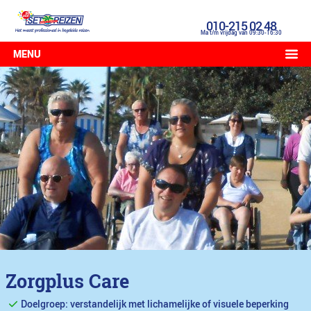
010-215 02 48
Ma t/m vrijdag van 09:30-16:30
MENU
Zorgplus Care
Doelgroep: verstandelijk met lichamelijke of visuele beperking