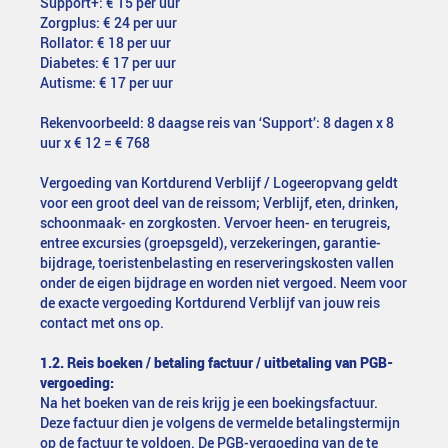
Support+: € 15 per uur
Zorgplus: € 24 per uur
Rollator: € 18 per uur
Diabetes: € 17 per uur
Autisme: € 17 per uur
Rekenvoorbeeld: 8 daagse reis van ‘Support’: 8 dagen x 8
uur x € 12 = € 768
Vergoeding van Kortdurend Verblijf / Logeeropvang geldt
voor een groot deel van de reissom; Verblijf, eten, drinken,
schoonmaak- en zorgkosten. Vervoer heen- en terugreis,
entree excursies (groepsgeld), verzekeringen, garantie-
bijdrage, toeristenbelasting en reserveringskosten vallen
onder de eigen bijdrage en worden niet vergoed. Neem voor
de exacte vergoeding Kortdurend Verblijf van jouw reis
contact met ons op.
1.2. Reis boeken / betaling factuur / uitbetaling van PGB-
vergoeding:
Na het boeken van de reis krijg je een boekingsfactuur.
Deze factuur dien je volgens de vermelde betalingstermijn
op de factuur te voldoen. De PGB-vergoeding van de te