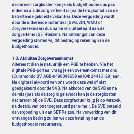
declareren zorgkosten kan je als budgethouder dus pas
indienen als de zorg verleent is (na de terugkomst van de
betreffende geboekte vakantie). Deze vergoeding wordt
door de uitkerende instanties (SVB, ZIN, WMO of
Zorgverzekeraar) dus na de reis uitbetaald aan de
zorgverlener (SET-Reizen). Na ontvangst van deze
vergoeding storten wij dit bedrag op rekening van de
budgethouder.
1.3. Afsluiten Zorgovereenkomst
Allereerst dien je natuurlijk een PGB te hebben. Via het
digitale PGB-portaal vraag je een overeenkomst met ons
(Curamondo BV, AGB-nr 98099659 en Kvk 24416129) aan.
Na digitaal akkoord van ons wordt deze wel of niet
goedgekeurd door de SVB. Na akkoord van de SVB en na
de reis (pas als de zorg is geleverd) kan je de zorgkosten
declareren bij de SVB. Deze zorgfactuur krijg je op verzoek,
na de reis, van ons toegestuurd per e-mail. De SVB betaald
de vergoeding uit aan SET-Reizen. Na verwerking van dit
ontvangen bedrag zullen we deze betaling aan de
budgethouder retourneren.