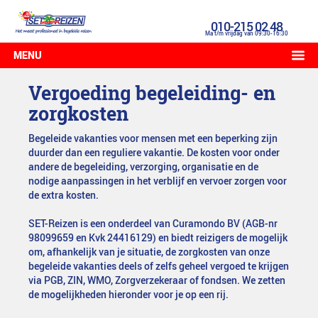
010-215 02 48
Ma t/m vrijdag van 09:30-16:30
MENU
Vergoeding begeleiding- en
zorgkosten
Begeleide vakanties voor mensen met een beperking zijn
duurder dan een reguliere vakantie. De kosten voor onder
andere de begeleiding, verzorging, organisatie en de
nodige aanpassingen in het verblijf en vervoer zorgen voor
de extra kosten.
SET-Reizen is een onderdeel van Curamondo BV (AGB-nr
98099659 en Kvk 24416129) en biedt reizigers de mogelijk
om, afhankelijk van je situatie, de zorgkosten van onze
begeleide vakanties deels of zelfs geheel vergoed te krijgen
via PGB, ZIN, WMO, Zorgverzekeraar of fondsen. We zetten
de mogelijkheden hieronder voor je op een rij.