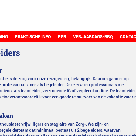
DING
PRAKTISCHE INFO
PGB
VERJAARDAGS-BBQ
CONTA
eiders
r
tie is de zorg voor onze reizigers erg belangrijk. Daarom gaan er op
e professionals mee als begeleider. Deze ervaren professionals met
ondienst als teamleider, verzorgende IG of verpleegkundige. De teamleider
s eindverantwoordelijk voor een goede reisuitvoer van de vakantie waari
taken
usiaste vrijwilligers en stagiairs van Zorg-, Welzijn- en
begeleiderteam dat minimaal bestaat uit 2 begeleiders, waarvan