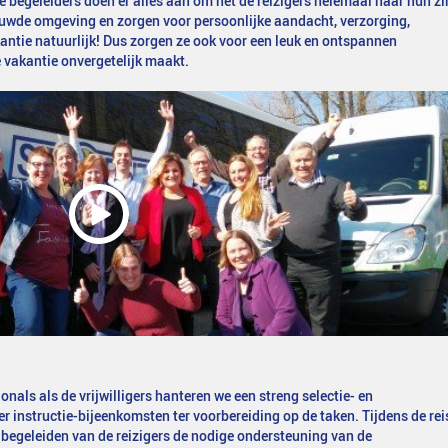
 begeleiders doen er alles aan om het de reizigers helemaal naar hun zi
trouwde omgeving en zorgen voor persoonlijke aandacht, verzorging,
kantie natuurlijk! Dus zorgen ze ook voor een leuk en ontspannen
 vakantie onvergetelijk maakt.
als als de vrijwilligers hanteren we een streng selectie- en
er instructie-bijeenkomsten ter voorbereiding op de taken. Tijdens de rei
het begeleiden van de reizigers de nodige ondersteuning van de