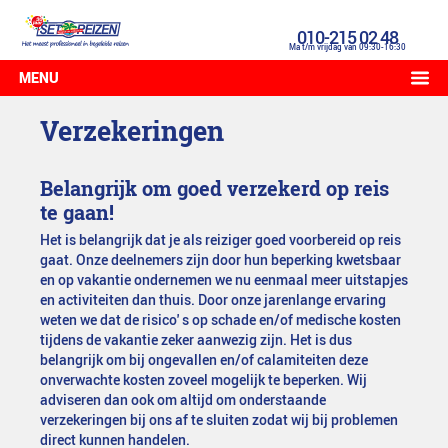
010-215 02 48
Ma t/m vrijdag van 09:30-16:30
MENU
Verzekeringen
Belangrijk om goed verzekerd op reis
te gaan!
Het is belangrijk dat je als reiziger goed voorbereid op reis
gaat. Onze deelnemers zijn door hun beperking kwetsbaar
en op vakantie ondernemen we nu eenmaal meer uitstapjes
en activiteiten dan thuis. Door onze jarenlange ervaring
weten we dat de risico' s op schade en/of medische kosten
tijdens de vakantie zeker aanwezig zijn. Het is dus
belangrijk om bij ongevallen en/of calamiteiten deze
onverwachte kosten zoveel mogelijk te beperken. Wij
adviseren dan ook om altijd om onderstaande
verzekeringen bij ons af te sluiten zodat wij bij problemen
direct kunnen handelen.