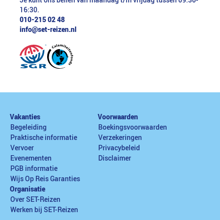
Je kunt ons bellen van maandag t/m vrijdag tussen 09:30-
16:30.
010-215 02 48
info@set-reizen.nl
Vakanties
Voorwaarden
Begeleiding
Boekingsvoorwaarden
Praktische informatie
Verzekeringen
Vervoer
Privacybeleid
Evenementen
Disclaimer
PGB informatie
Wijs Op Reis Garanties
Organisatie
Over SET-Reizen
Werken bij SET-Reizen