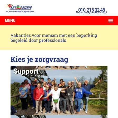
010-215 02 48
Ma t/m vrijdag van 09:30-16:30
MENU
Vakanties voor mensen met een beperking
begeleid door professionals
Kies je zorgvraag
Support