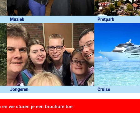
Muziek
Pretpark
Jongeren
Cruise
n en we sturen je een brochure toe: