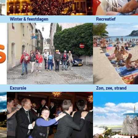
Winter & feestdagen
Recreatief
Excursie
Zon, zee, strand