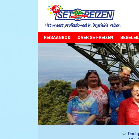
REISAANBOD
OVER SET-REIZEN
BEGELEI
Doelg