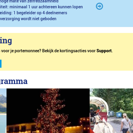
hoge mate van zelfredzaamheid
iteit: minimaal 1 uur achtereen kunnen lopen
eiding: 1 begeleider op 4 deelnemers
 verzorging wordt niet geboden
ting
is voor je portemonnee? Bekijk de kortingsacties voor
Support
.
ogramma