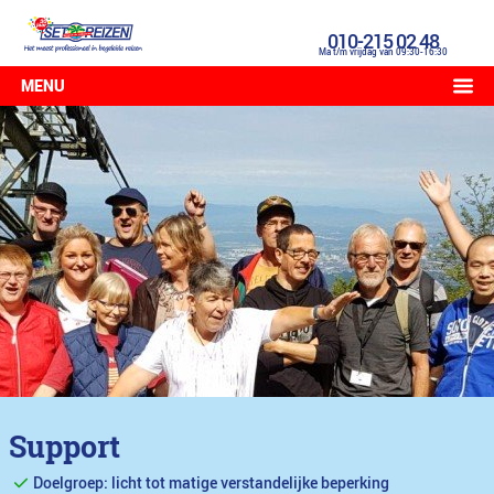
010-215 02 48
Ma t/m vrijdag van 09:30-16:30
MENU
Support
Doelgroep: licht tot matige verstandelijke beperking