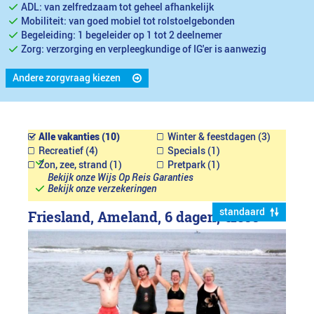
ADL: van zelfredzaam tot geheel afhankelijk
Mobiliteit: van goed mobiel tot rolstoelgebonden
Begeleiding: 1 begeleider op 1 tot 2 deelnemer
Zorg: verzorging en verpleegkundige of IG'er is aanwezig
Andere zorgvraag kiezen
Alle vakanties (10)
Winter & feestdagen (3)
Recreatief (4)
Specials (1)
Zon, zee, strand (1)
Pretpark (1)
Bekijk onze Wijs Op Reis Garanties
Bekijk onze verzekeringen
standaard
Friesland, Ameland, 6 dagen,
€1899