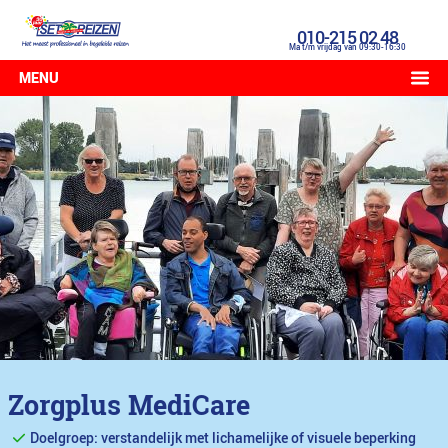
010-215 02 48
Ma t/m vrijdag van 09:30-16:30
MENU
Zorgplus MediCare
Doelgroep: verstandelijk met lichamelijke of visuele beperking