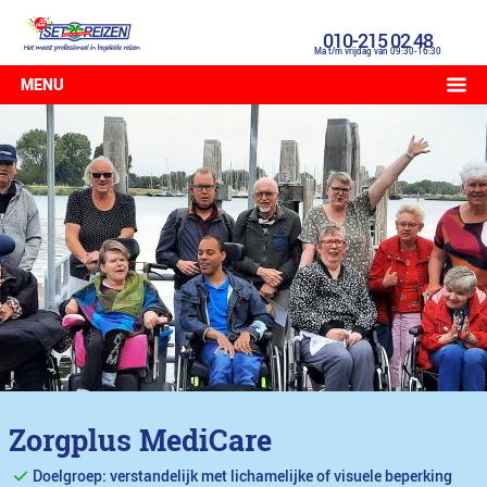
010-215 02 48
Ma t/m vrijdag van 09:30-16:30
MENU
Zorgplus MediCare
Doelgroep: verstandelijk met lichamelijke of visuele beperking