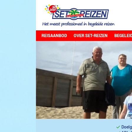
REISAANBOD
OVER SET-REIZEN
BEGELEI
Doelg