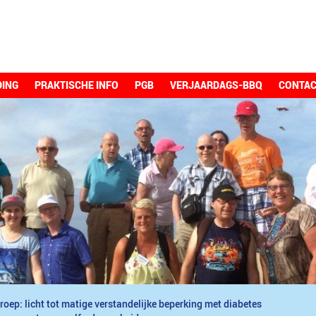
DING
PRAKTISCHE INFO
PGB
VERJAARDAGS-BBQ
CONTA
roep: licht tot matige verstandelijke beperking met diabetes