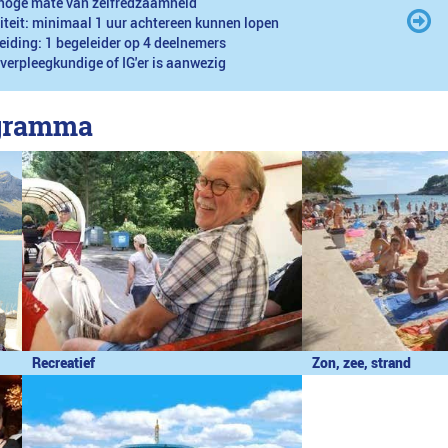
hoge mate van zelfredzaamheid
iteit: minimaal 1 uur achtereen kunnen lopen
eiding: 1 begeleider op 4 deelnemers
 verpleegkundige of IG'er is aanwezig
ogramma
Recreatief
Zon, zee, strand