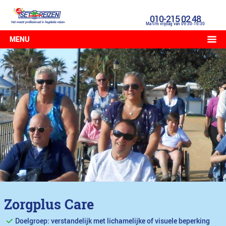
010-215 02 48
Ma t/m vrijdag van 09:30-16:30
MENU
Zorgplus Care
Doelgroep: verstandelijk met lichamelijke of visuele beperking