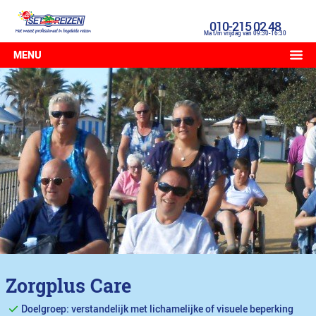
010-215 02 48
Ma t/m vrijdag van 09:30-16:30
MENU
Zorgplus Care
Doelgroep: verstandelijk met lichamelijke of visuele beperking