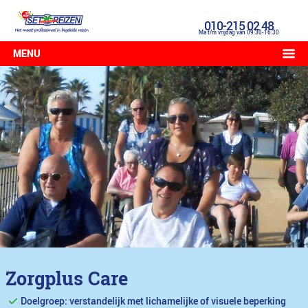
010-215 02 48
Ma t/m vrijdag van 09:30-16:30
MENU
Zorgplus Care
Doelgroep: verstandelijk met lichamelijke of visuele beperking