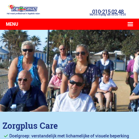
010-215 02 48
Ma t/m vrijdag van 09:30-16:30
MENU
Zorgplus Care
Doelgroep: verstandelijk met lichamelijke of visuele beperking