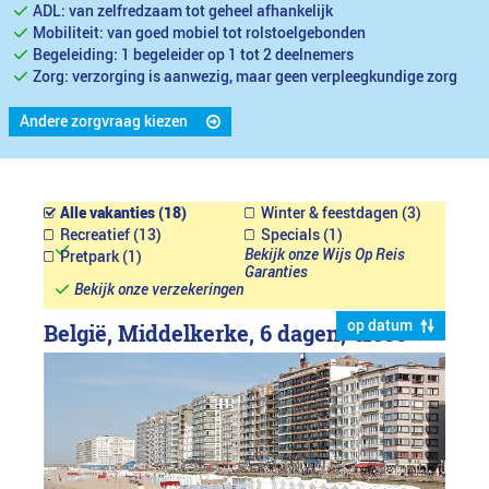
ADL: van zelfredzaam tot geheel afhankelijk
Mobiliteit: van goed mobiel tot rolstoelgebonden
Begeleiding: 1 begeleider op 1 tot 2 deelnemers
Zorg: verzorging is aanwezig, maar geen verpleegkundige zorg
Andere zorgvraag kiezen
Alle vakanties (18)
Winter & feestdagen (3)
Recreatief (13)
Specials (1)
Bekijk onze Wijs Op Reis
Pretpark (1)
Garanties
Bekijk onze verzekeringen
op datum
België, Middelkerke, 6 dagen,
€1899