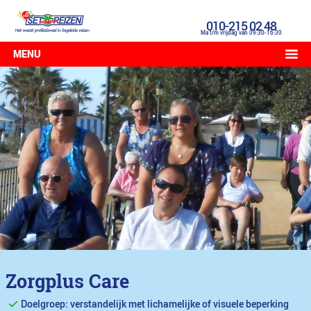
010-215 02 48
Ma t/m vrijdag van 09:30-16:30
MENU
Zorgplus Care
Doelgroep: verstandelijk met lichamelijke of visuele beperking