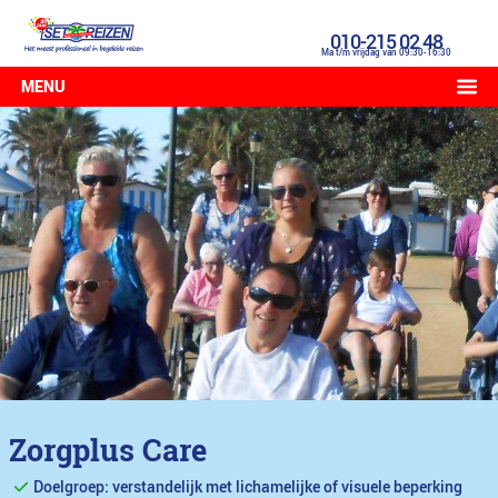
010-215 02 48
Ma t/m vrijdag van 09:30-16:30
MENU
Zorgplus Care
Doelgroep: verstandelijk met lichamelijke of visuele beperking