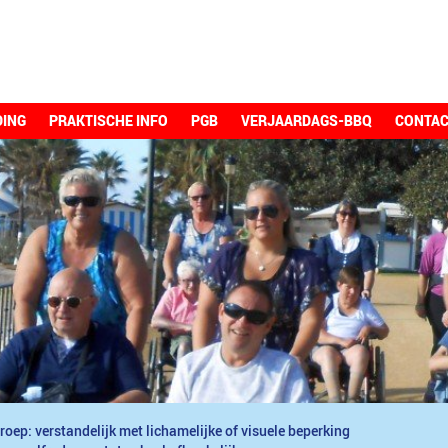
DING
PRAKTISCHE INFO
PGB
VERJAARDAGS-BBQ
CONTA
roep: verstandelijk met lichamelijke of visuele beperking