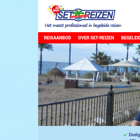
REISAANBOD
OVER SET-REIZEN
BEGELEI
Doelg