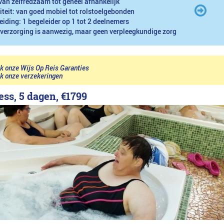
van zelfredzaam tot geheel afhankelijk
iteit: van goed mobiel tot rolstoelgebonden
eiding: 1 begeleider op 1 tot 2 deelnemers
 verzorging is aanwezig, maar geen verpleegkundige zorg
jk onze Wijs Op Reis Garanties
jk onze verzekeringen
ess, 5 dagen,
€1799