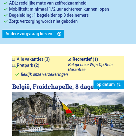
ADL: redelijke mate van zelfredzaamheid
Mobiliteit: minimaal 1/2 uur achtereen kunnen lopen
Begeleiding: 1 begeleider op 3 deelnemers
Zorg: verzorging wordt niet geboden
Andere zorgvraag kiezen
Alle vakanties (3)
Recreatief (1)
Bekijk onze Wijs Op Reis
Pretpark (2)
Garanties
Bekijk onze verzekeringen
op datum
België, Froidchapelle, 8 dagen,
€1149