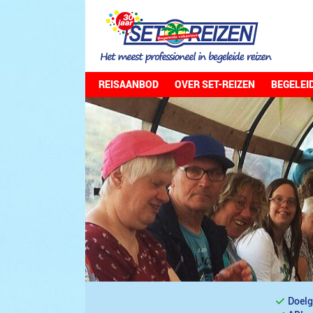
REISAANBOD
OVER SET-REIZEN
BEGELEI
Doelg