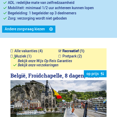
ADL: redelijke mate van zelfredzaamheid
Mobiliteit: minimaal 1/2 uur achtereen kunnen lopen
Begeleiding: 1 begeleider op 3 deelnemers
Zorg: verzorging wordt niet geboden
Andere zorgvraag kiezen
Alle vakanties (4)
Recreatief (1)
Muziek (1)
Pretpark (2)
Bekijk onze Wijs Op Reis Garanties
Bekijk onze verzekeringen
op prijs
België, Froidchapelle, 8 dagen,
€1149