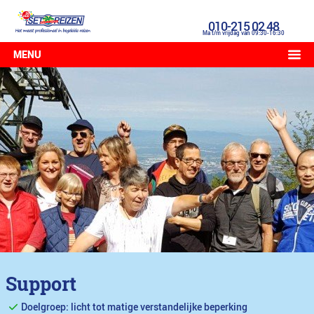
010-215 02 48
Ma t/m vrijdag van 09:30-16:30
MENU
Support
Doelgroep: licht tot matige verstandelijke beperking