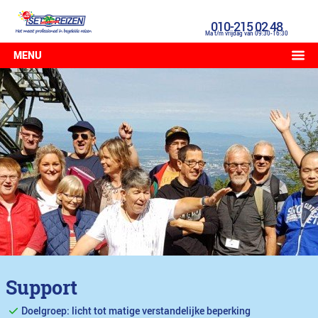
010-215 02 48
Ma t/m vrijdag van 09:30-16:30
MENU
Support
Doelgroep: licht tot matige verstandelijke beperking