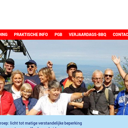
DING
PRAKTISCHE INFO
PGB
VERJAARDAGS-BBQ
CONTA
roep: licht tot matige verstandelijke beperking