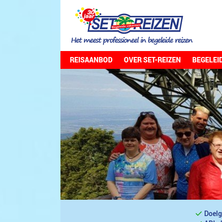
REISAANBOD
OVER SET-REIZEN
BEGELEI
Doelg