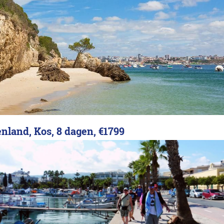
enland, Kos, 8 dagen,
€1799