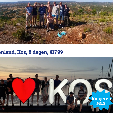
enland, Kos, 8 dagen,
€1799