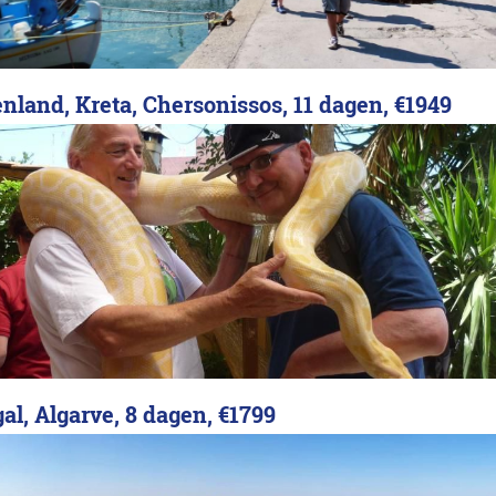
nland, Kreta, Chersonissos, 11 dagen,
€1949
al, Algarve, 8 dagen,
€1799