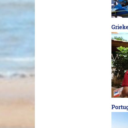
Grieke
Portug