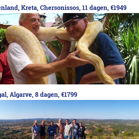
nland, Kreta, Chersonissos, 11 dagen,
€1949
al, Algarve, 8 dagen,
€1799