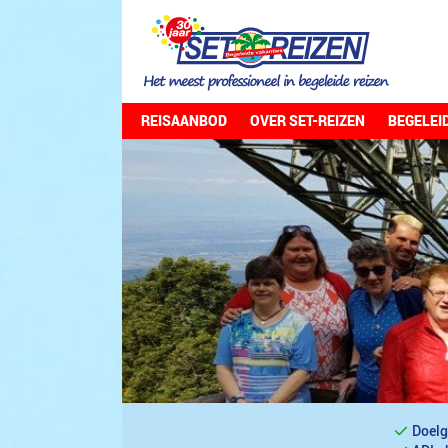
REISAANBOD
OVER SET-REIZEN
BEGELEI
Doelg