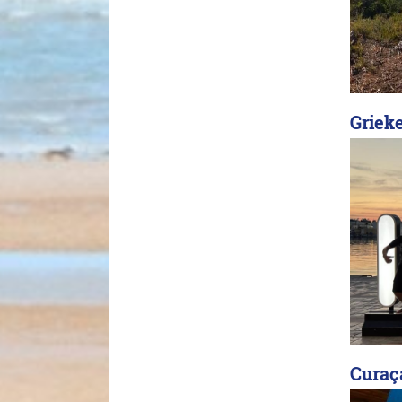
Griek
Curaç