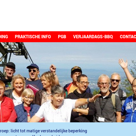
DING
PRAKTISCHE INFO
PGB
VERJAARDAGS-BBQ
CONTA
roep: licht tot matige verstandelijke beperking