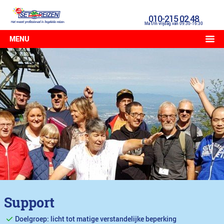
010-215 02 48
Ma t/m vrijdag van 09:30-16:30
MENU
Support
Doelgroep: licht tot matige verstandelijke beperking