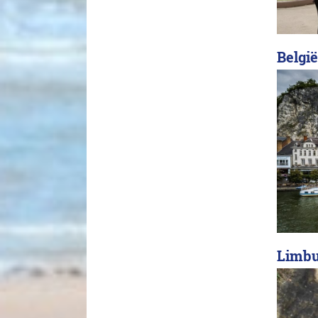
België
Limbu