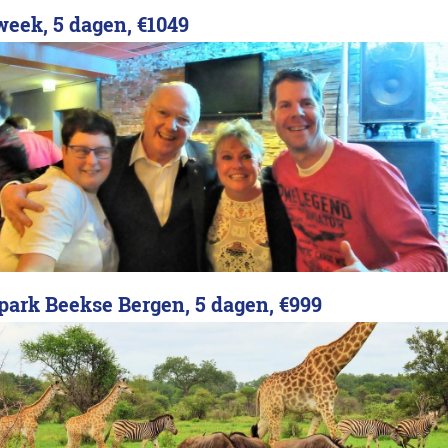
week, 5 dagen,
€1049
ipark Beekse Bergen, 5 dagen,
€999