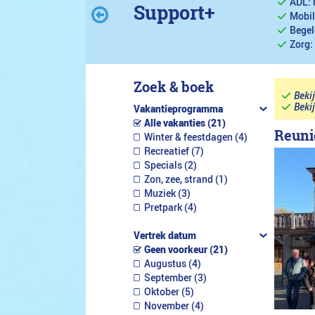
ADL: 
Support+
Mobil
Begel
Zorg:
Zoek & boek
Beki
Beki
Vakantieprogramma
Alle vakanties (21)
Reuni
Winter & feestdagen (4)
Recreatief (7)
Specials (2)
Zon, zee, strand (1)
Muziek (3)
Pretpark (4)
Vertrek datum
Geen voorkeur (21)
Augustus (4)
September (3)
Oktober (5)
November (4)