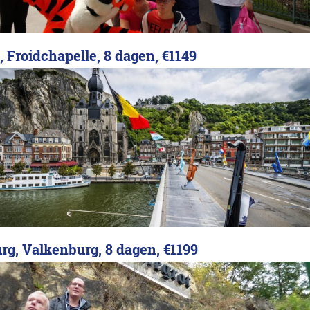
, Froidchapelle, 8 dagen,
€1149
rg, Valkenburg, 8 dagen,
€1199