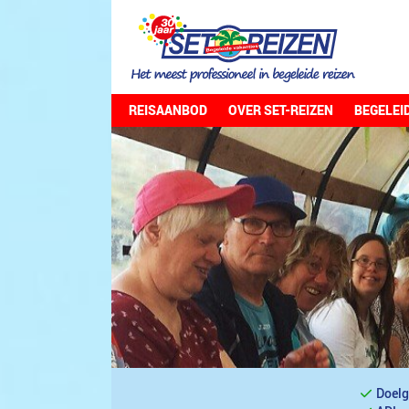
REISAANBOD
OVER SET-REIZEN
BEGELEI
Doelg