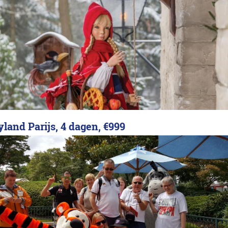
land Parijs, 4 dagen,
€999