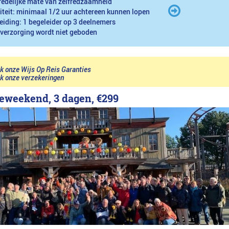
redelijke mate van zelfredzaamheid
iteit: minimaal 1/2 uur achtereen kunnen lopen
eiding: 1 begeleider op 3 deelnemers
 verzorging wordt niet geboden
jk onze Wijs Op Reis Garanties
jk onze verzekeringen
eweekend, 3 dagen,
€299