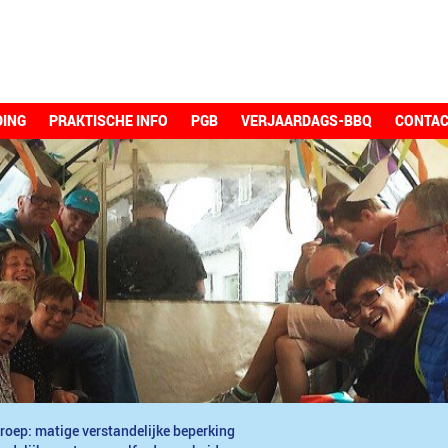
DING
PRAKTISCHE INFO
PGB
VERJAARDAGS-BBQ
CONTA
roep: matige verstandelijke beperking