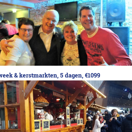
week & kerstmarkten, 5 dagen,
€1099