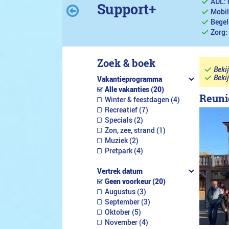
ADL: 
Support+
Mobil
Begel
Zorg:
Zoek & boek
Beki
Beki
Vakantieprogramma
Alle vakanties (20)
Reuni
Winter & feestdagen (4)
Recreatief (7)
Specials (2)
Zon, zee, strand (1)
Muziek (2)
Pretpark (4)
Vertrek datum
Geen voorkeur (20)
Augustus (3)
September (3)
Oktober (5)
November (4)