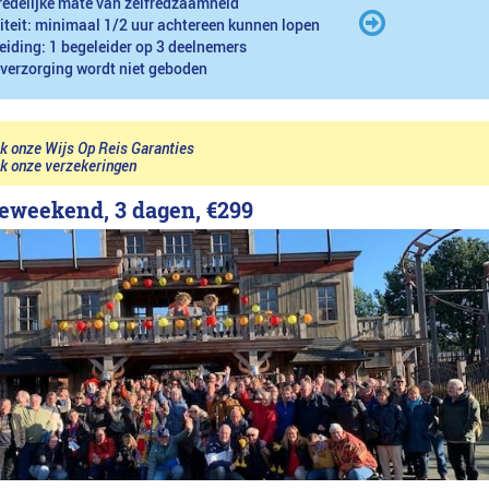
redelijke mate van zelfredzaamheid
iteit: minimaal 1/2 uur achtereen kunnen lopen
eiding: 1 begeleider op 3 deelnemers
 verzorging wordt niet geboden
jk onze Wijs Op Reis Garanties
jk onze verzekeringen
eweekend, 3 dagen,
€299