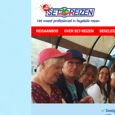
REISAANBOD
OVER SET-REIZEN
BEGELEI
Doelg