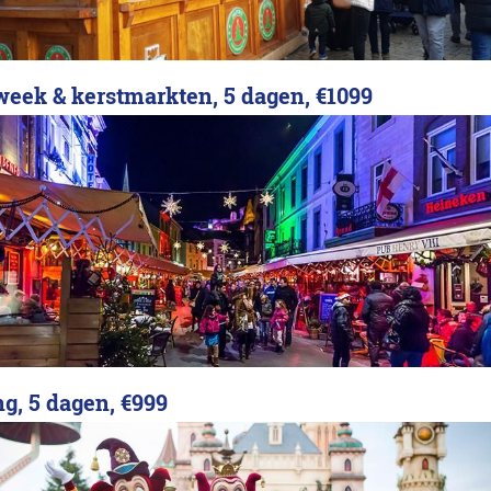
week & kerstmarkten, 5 dagen,
€1099
ng, 5 dagen,
€999