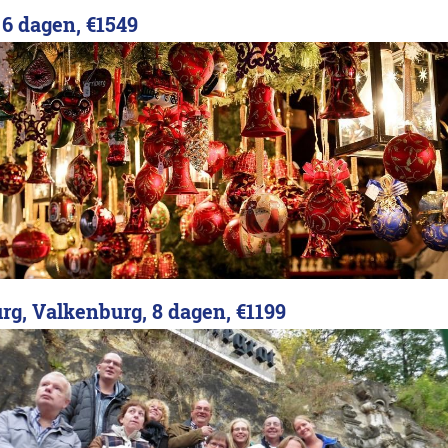
 6 dagen,
€1549
rg, Valkenburg, 8 dagen,
€1199