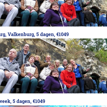
rg, Valkenburg, 5 dagen,
€1049
week, 5 dagen,
€1049