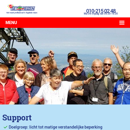
010-215 02 48
Ma t/m vrijdag van 09:30-16:30
MENU
Support
Doelgroep: licht tot matige verstandelijke beperking