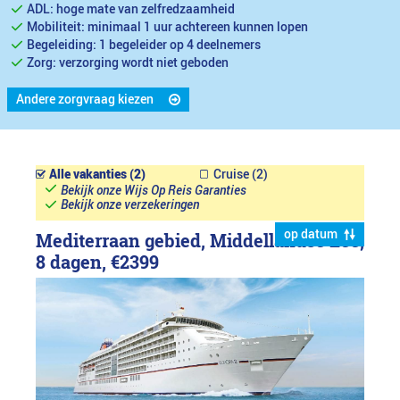
ADL: hoge mate van zelfredzaamheid
Mobiliteit: minimaal 1 uur achtereen kunnen lopen
Begeleiding: 1 begeleider op 4 deelnemers
Zorg: verzorging wordt niet geboden
Andere zorgvraag kiezen
Alle vakanties (2)
Cruise (2)
Bekijk onze Wijs Op Reis Garanties
Bekijk onze verzekeringen
op datum
Mediterraan gebied, Middellandse Zee,
8 dagen,
€2399