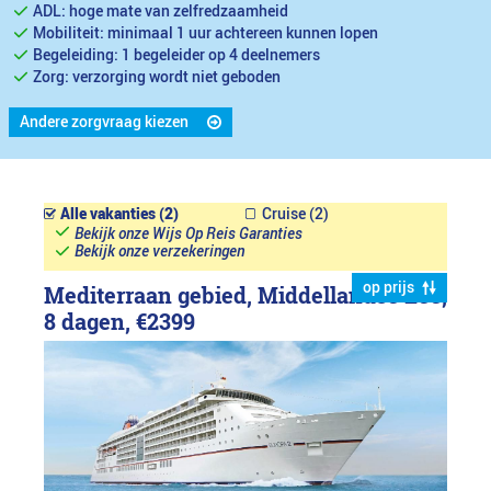
ADL: hoge mate van zelfredzaamheid
Mobiliteit: minimaal 1 uur achtereen kunnen lopen
Begeleiding: 1 begeleider op 4 deelnemers
Zorg: verzorging wordt niet geboden
Andere zorgvraag kiezen
Alle vakanties (2)
Cruise (2)
Bekijk onze Wijs Op Reis Garanties
Bekijk onze verzekeringen
op prijs
Mediterraan gebied, Middellandse Zee,
8 dagen,
€2399