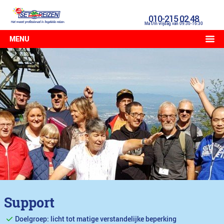
010-215 02 48
Ma t/m vrijdag van 09:30-16:30
MENU
Support
Doelgroep: licht tot matige verstandelijke beperking