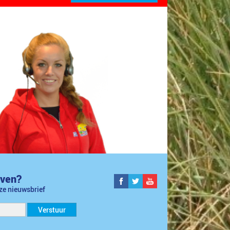
jven?
nze nieuwsbrief