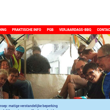
DING
PRAKTISCHE INFO
PGB
VERJAARDAGS-BBQ
CONTA
roep: matige verstandelijke beperking