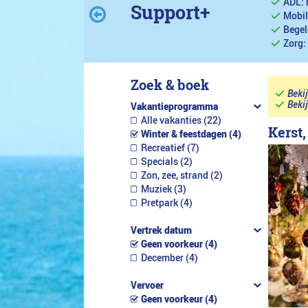
ADL: 
Support+
Mobil
Begel
Zorg:
Zoek & boek
Beki
Beki
Vakantieprogramma
Alle vakanties (22)
Kerst,
Winter & feestdagen (4)
Recreatief (7)
Specials (2)
Zon, zee, strand (2)
Muziek (3)
Pretpark (4)
Vertrek datum
Geen voorkeur (4)
December (4)
Vervoer
Geen voorkeur (4)