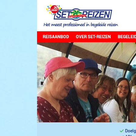
REISAANBOD
OVER SET-REIZEN
BEGELEI
Doelg