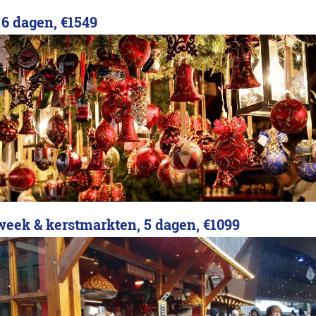
 6 dagen,
€1549
week & kerstmarkten, 5 dagen,
€1099