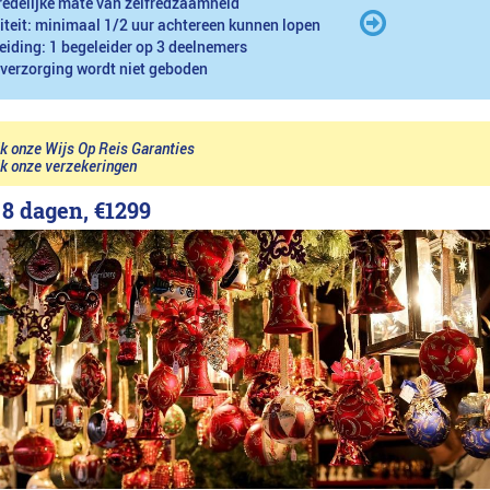
redelijke mate van zelfredzaamheid
iteit: minimaal 1/2 uur achtereen kunnen lopen
eiding: 1 begeleider op 3 deelnemers
 verzorging wordt niet geboden
jk onze Wijs Op Reis Garanties
jk onze verzekeringen
 8 dagen,
€1299