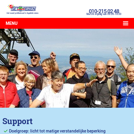
010-215 02 48
Ma t/m vrijdag van 09:30-16:30
MENU
Support
Doelgroep: licht tot matige verstandelijke beperking