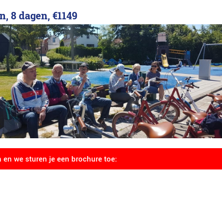
n, 8 dagen,
€1149
n en we sturen je een brochure toe: