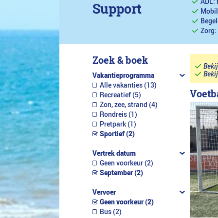
ADL: 
Support
Mobil
Begel
Zorg:
Zoek & boek
Beki
Beki
Vakantieprogramma
Alle vakanties (13)
Voetb
Recreatief (5)
Zon, zee, strand (4)
Rondreis (1)
Pretpark (1)
Sportief (2)
Vertrek datum
Geen voorkeur (2)
September (2)
Vervoer
Geen voorkeur (2)
Bus (2)