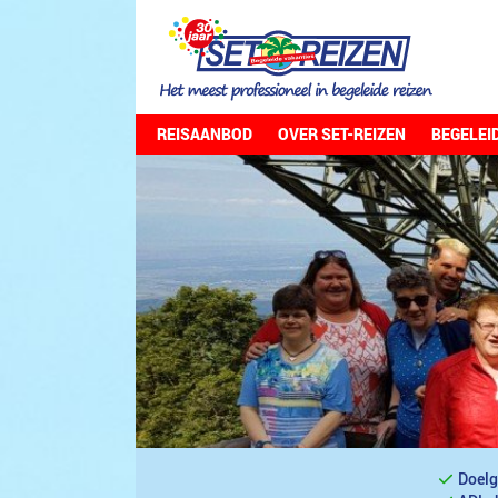
REISAANBOD
OVER SET-REIZEN
BEGELEI
Doelg