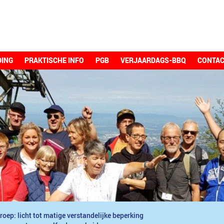
DING
PRAKTISCHE INFO
PGB
VERJAARDAGS-BBQ
CONTA
roep: licht tot matige verstandelijke beperking