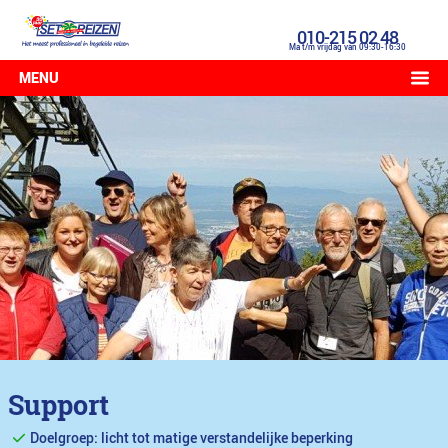
010-215 02 48
Ma t/m vrijdag van 09:30-16:30
MENU
Support
Doelgroep: licht tot matige verstandelijke beperking