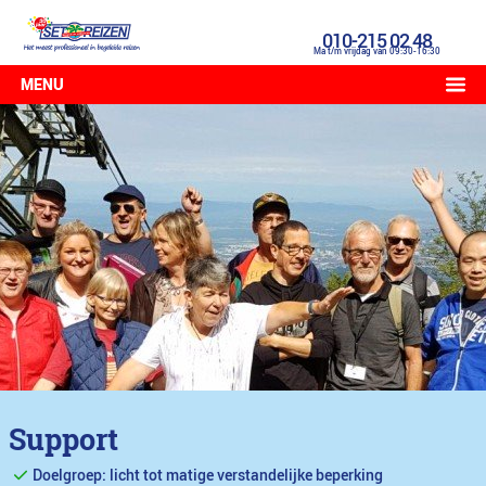
010-215 02 48
Ma t/m vrijdag van 09:30-16:30
MENU
Support
Doelgroep: licht tot matige verstandelijke beperking