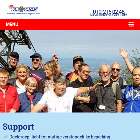
010-215 02 48
Ma t/m vrijdag van 09:30-16:30
MENU
Support
Doelgroep: licht tot matige verstandelijke beperking