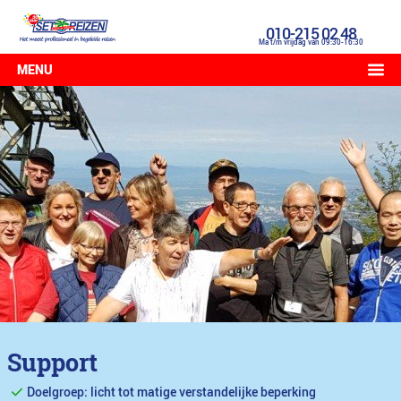
010-215 02 48
Ma t/m vrijdag van 09:30-16:30
MENU
Support
Doelgroep: licht tot matige verstandelijke beperking