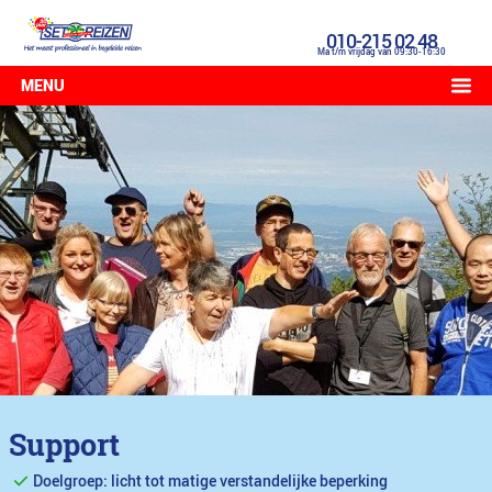
010-215 02 48
Ma t/m vrijdag van 09:30-16:30
MENU
Support
Doelgroep: licht tot matige verstandelijke beperking