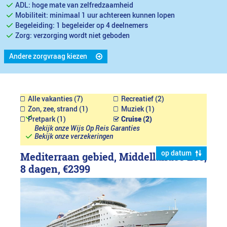
ADL: hoge mate van zelfredzaamheid
Mobiliteit: minimaal 1 uur achtereen kunnen lopen
Begeleiding: 1 begeleider op 4 deelnemers
Zorg: verzorging wordt niet geboden
Andere zorgvraag kiezen
Alle vakanties (7)
Recreatief (2)
Zon, zee, strand (1)
Muziek (1)
Pretpark (1)
Cruise (2)
Bekijk onze Wijs Op Reis Garanties
Bekijk onze verzekeringen
op datum
Mediterraan gebied, Middellandse Zee,
8 dagen,
€2399