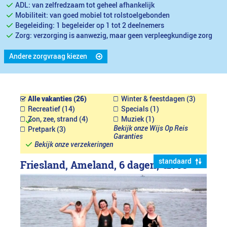
ADL: van zelfredzaam tot geheel afhankelijk
Mobiliteit: van goed mobiel tot rolstoelgebonden
Begeleiding: 1 begeleider op 1 tot 2 deelnemers
Zorg: verzorging is aanwezig, maar geen verpleegkundige zorg
Andere zorgvraag kiezen
Alle vakanties (26)
Winter & feestdagen (3)
Recreatief (14)
Specials (1)
Zon, zee, strand (4)
Muziek (1)
Bekijk onze Wijs Op Reis
Pretpark (3)
Garanties
Bekijk onze verzekeringen
standaard
Friesland, Ameland, 6 dagen,
€1799