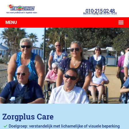
010-215 02 48
Ma t/m vrijdag van 09:30-16:30
MENU
Zorgplus Care
Doelgroep: verstandelijk met lichamelijke of visuele beperking