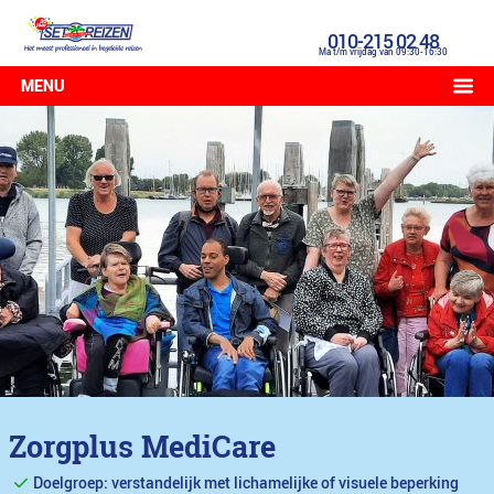
010-215 02 48
Ma t/m vrijdag van 09:30-16:30
MENU
Zorgplus MediCare
Doelgroep: verstandelijk met lichamelijke of visuele beperking