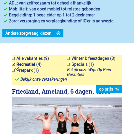
ADL: van zelfredzaam tot geheel afhankelijk
Mobiliteit: van goed mobiel tot rolstoelgebonden
Begeleiding: 1 begeleider op 1 tot 2 deelnemer
Zorg: verzorging en verpleegkundige of IG'er is aanwezig
Andere zorgvraag kiezen
Alle vakanties (9)
Winter & feestdagen (3)
Recreatief (4)
Specials (1)
Bekijk onze Wijs Op Reis
Pretpark (1)
Garanties
Bekijk onze verzekeringen
op prijs
Friesland, Ameland, 6 dagen,
€1899