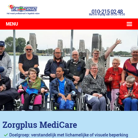
010-215 02 48
Ma t/m vrijdag van 09:30-16:30
MENU
Zorgplus MediCare
Doelgroep: verstandelijk met lichamelijke of visuele beperking