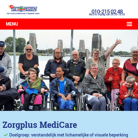
010-215 02 48
Ma t/m vrijdag van 09:30-16:30
MENU
Zorgplus MediCare
Doelgroep: verstandelijk met lichamelijke of visuele beperking