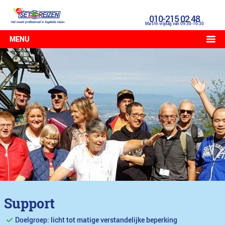
010-215 02 48
Ma t/m vrijdag van 09:30-16:30
MENU
Support
Doelgroep: licht tot matige verstandelijke beperking