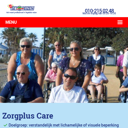
010-215 02 48
Ma t/m vrijdag van 09:30-16:30
MENU
Zorgplus Care
Doelgroep: verstandelijk met lichamelijke of visuele beperking