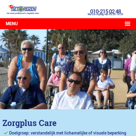
010-215 02 48
Ma t/m vrijdag van 09:30-16:30
MENU
Zorgplus Care
Doelgroep: verstandelijk met lichamelijke of visuele beperking