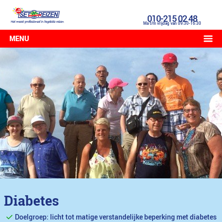
010-215 02 48
Ma t/m vrijdag van 09:30-16:30
MENU
Diabetes
Doelgroep: licht tot matige verstandelijke beperking met diabetes