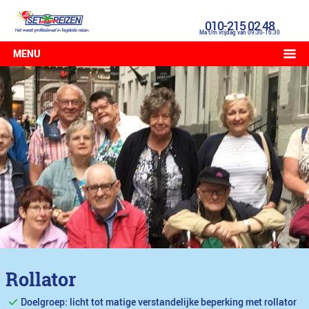
010-215 02 48
Ma t/m vrijdag van 09:30-16:30
MENU
Rollator
Doelgroep: licht tot matige verstandelijke beperking met rollator