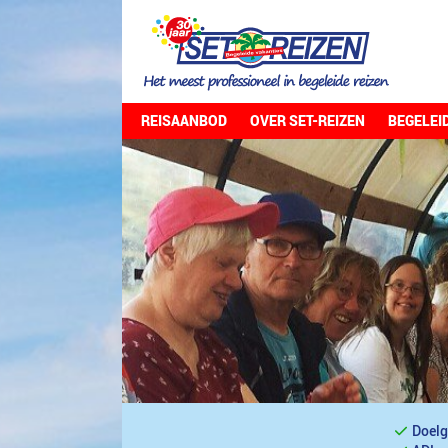
REISAANBOD
OVER SET-REIZEN
BEGELEI
Doelg