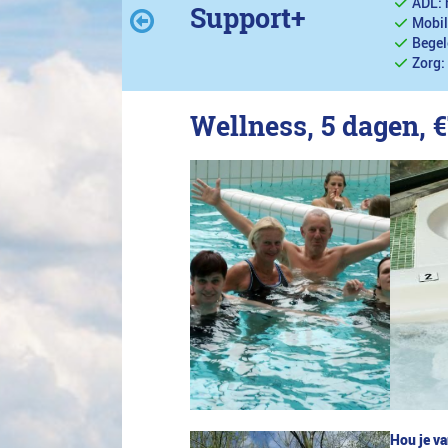
ADL: 
Support+
Mobil
Begel
Zorg:
Wellness, 5 dagen,
€
Hou je va