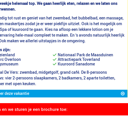
eekje helemaal top. We gaan heerlijk eten, relaxen en we laten ons
erwennen.
edig tot rust en geniet van het zwembad, het bubbelbad, een massage,
en maskertjes zodat je er weer piekfijn uitziet. Ook is het mogelijk om
Spa of kuuroord te gaan. Kies na afloop een lekkere lotion om je
ervaring hele-maal compleet te maken. En ‘s avonds natuurlijk heerlijk
Ook maken we allerlei uitstapjes in de omgeving.
s zijn:
eienland
Nationaal Park de Maasduinen
rc Overloon
Attractiepark Toverland
gsmuseum
Kuuroord Sanadome
al De Vers: zwembad, midgetgolf, grand café. De 8-persoons
: vier 2-persoons slaapkamers, 2 badkamers, 2 aparte toiletten,
r met open keuken.
er deze vakantie
n en we sturen je een brochure toe: