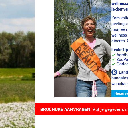
wellnessw
lekker v
Kom voll
peelings 
naar een 
wellness 
dineren. 
Leuke tip
Aardb
ZooPa
Oorlo
Land
bungalows
woonkame
Reserve
BROCHURE AANVRAGEN:
Vul je gegevens i