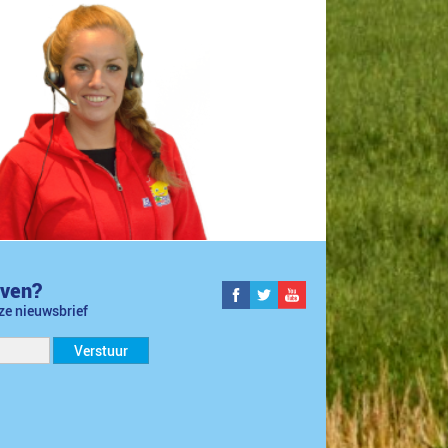
jven?
nze nieuwsbrief