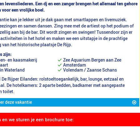
en levensliederen. Een dj en een zanger brengen het allemaal ten gehore
 voor een vrolijke boel.
ntie kan je lekker uit je dak gaan met smartlappen en livemuziek.
eezingen en samen dansen. Zing mee met de artiest op het podium of
zellig aan bij de bar. Dit wordt zingen en swingen! Tussendoor zijn er
 activiteiten in het hotel en maken we een uitstapje in de prachtige
van het historische plaatsje De Rijp.
s zijn:
en- en kaasmakerij
Zee Aquarium Bergen aan Zee
aart
Amsterdam
in Waterland
Volendam / Zaanse Schans
 De Rijper Eilanden: rolstoeltoegankelijk, bar, lounge, eetzaal en
aal. De hotelkamers: 2 aparte bedden, badkamer met aangepaste
 toilet.
er deze vakantie
n en we sturen je een brochure toe: