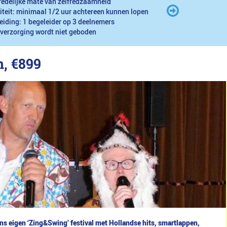
redelijke mate van zelfredzaamheid
iteit: minimaal 1/2 uur achtereen kunnen lopen
eiding: 1 begeleider op 3 deelnemers
 verzorging wordt niet geboden
n,
€899
s eigen ‘Zing&Swing’ festival met Hollandse hits, smartlappen,