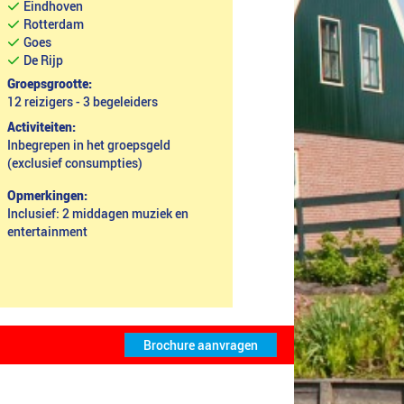
Eindhoven
Rotterdam
Goes
De Rijp
Groepsgrootte:
12 reizigers - 3 begeleiders
Activiteiten:
Inbegrepen in het groepsgeld
(exclusief consumpties)
Opmerkingen:
Inclusief: 2 middagen muziek en
entertainment