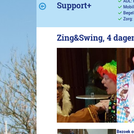
ADL: 
Support+
Mobil
Begel
Zorg:
Zing&Swing, 4 dage
Bezoek on