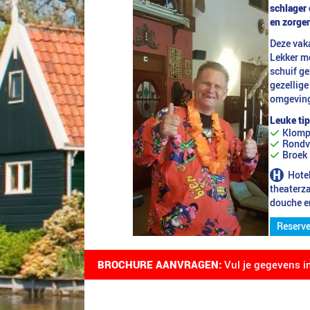
schlager 
en zorgen
Deze vaka
Lekker m
schuif ge
gezellige
omgeving 
Leuke tip
Klomp
Rondv
Broek 
Hotel
theaterz
douche en
Reserve
BROCHURE AANVRAGEN:
Vul je gegevens i