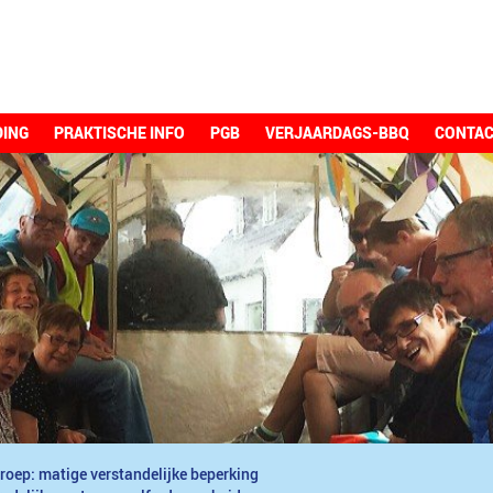
DING
PRAKTISCHE INFO
PGB
VERJAARDAGS-BBQ
CONTA
roep: matige verstandelijke beperking