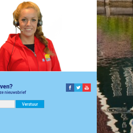
jven?
nze nieuwsbrief