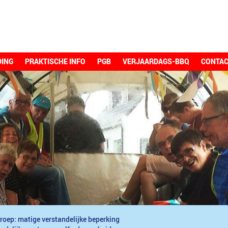
DING
PRAKTISCHE INFO
PGB
VERJAARDAGS-BBQ
CONTA
roep: matige verstandelijke beperking