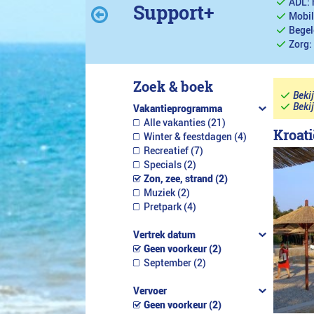
ADL: 
Support+
Mobil
Begel
Zorg:
Zoek & boek
Beki
Beki
Vakantieprogramma
Alle vakanties (21)
Kroati
Winter & feestdagen (4)
Recreatief (7)
Specials (2)
Zon, zee, strand (2)
Muziek (2)
Pretpark (4)
Vertrek datum
Geen voorkeur (2)
September (2)
Vervoer
Geen voorkeur (2)