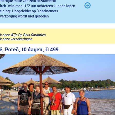
redelijke mate van zelfredzaamheid
iteit: minimaal 1/2 uur achtereen kunnen lopen
eiding: 1 begeleider op 3 deelnemers
 verzorging wordt niet geboden
jk onze Wijs Op Reis Garanties
jk onze verzekeringen
ë, Poreč, 10 dagen,
€1499