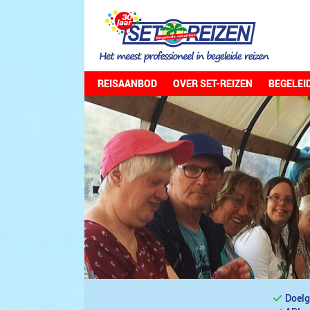
REISAANBOD
OVER SET-REIZEN
BEGELEI
Doelg