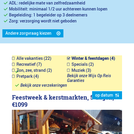
ADL: redelijke mate van zelfredzaamheid
Mobiliteit: minimaal 1/2 uur achtereen kunnen lopen
Begeleiding: 1 begeleider op 3 deelnemers
Zorg: verzorging wordt niet geboden
Andere zorgvraag kiezen
Alle vakanties (22)
Winter & feestdagen (4)
Recreatief (7)
Specials (2)
Zon, zee, strand (2)
Muziek (3)
Bekijk onze Wijs Op Reis
Pretpark (4)
Garanties
Bekijk onze verzekeringen
op datum
Feestweek & kerstmarkten, 5 dagen,
€1099